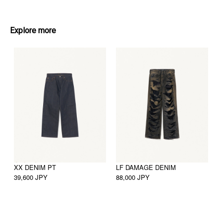
Explore more
XX DENIM PT
LF DAMAGE DENIM
＃
39,600 JPY
88,000 JPY
4