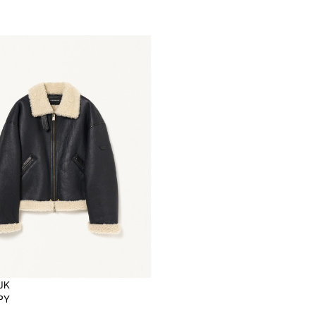
JK
JPY