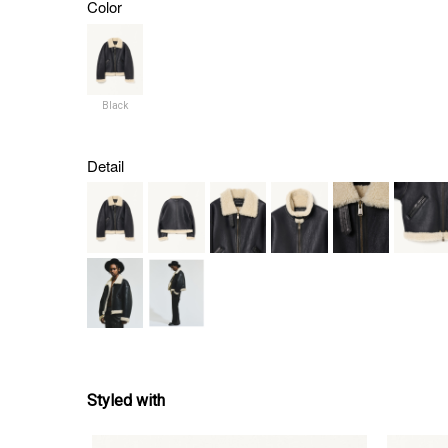
Color
Black
Detail
Styled with