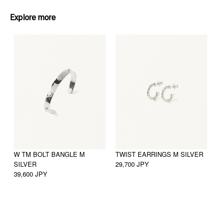
Explore more
W TM BOLT BANGLE M
TWIST EARRINGS M SILVER
W
SILVER
29,700 JPY
2
39,600 JPY