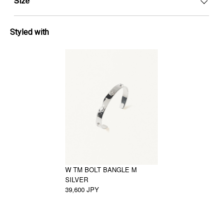
Size
Styled with
W TM BOLT BANGLE M
SILVER
39,600 JPY