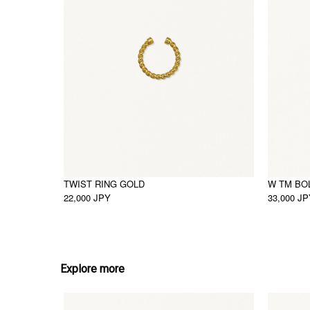
TWIST RING GOLD
W TM BO
22,000 JPY
33,000 J
Explore more