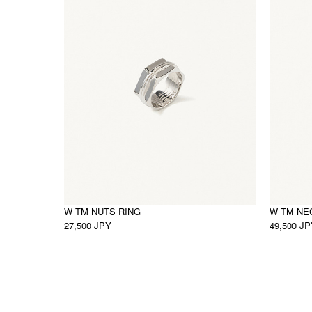
W TM NUTS RING
W TM NE
27,500 JPY
49,500 J