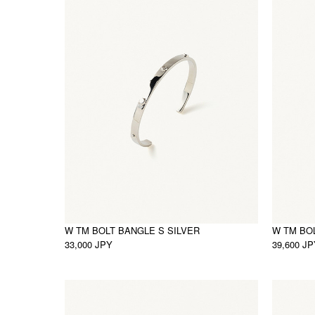
W TM BOLT BANGLE S SILVER
W TM BO
33,000 JPY
39,600 J