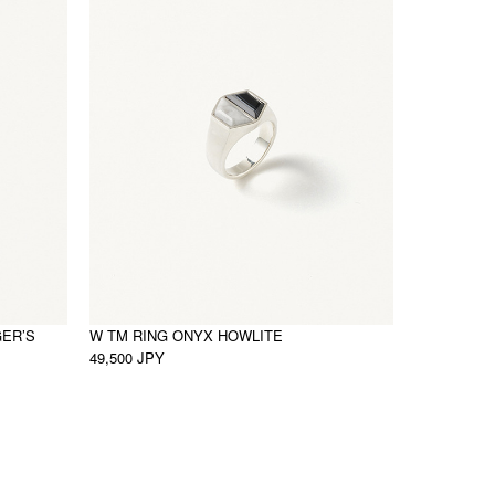
GER’S
W TM RING ONYX HOWLITE
49,500 JPY