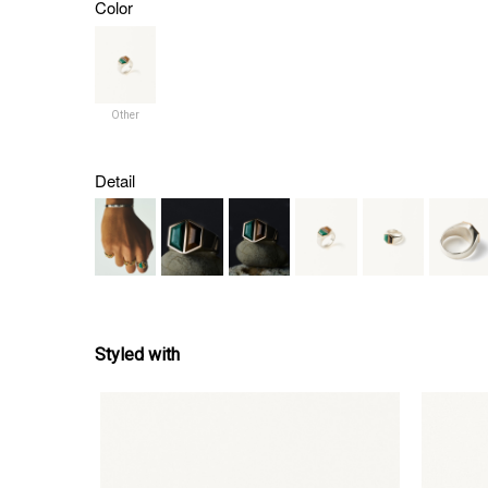
Color
Other
Detail
Styled with