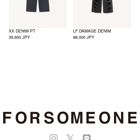
XX DENIM PT
LF DAMAGE DENIM
＃
39,600 JPY
88,000 JPY
4