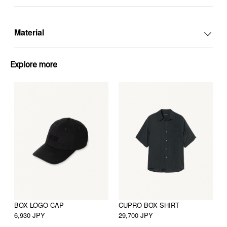
Material
Explore more
BOX LOGO CAP
CUPRO BOX SHIRT
C
6,930 JPY
29,700 JPY
3