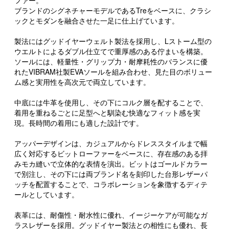
ファー。
ブランドのシグネチャーモデルであるTreをベースに、クラシ
ックとモダンを融合させた一足に仕上げています。
製法にはグッドイヤーウェルト製法を採用し、Lストーム型の
ウエルトによるダブル仕立てで重厚感のある佇まいを構築。
ソールには、軽量性・グリップ力・耐摩耗性のバランスに優
れたVIBRAM社製EVAソールを組み合わせ、見た目のボリュー
ム感と実用性を高次元で両立しています。
中底には牛革を使用し、その下にコルク層を配することで、
着用を重ねるごとに足型へと馴染む快適なフィット感を実
現。長時間の着用にも適した設計です。
アッパーデザインは、カジュアルからドレススタイルまで幅
広く対応するビットローファーをベースに、存在感のある拝
みモカ縫いで立体的な表情を演出。ビットはゴールドカラー
で別注し、その下には両ブランド名を刻印した台形レザーパ
ッチを配置することで、コラボレーションを象徴するディテ
ールとしています。
表革には、耐傷性・耐水性に優れ、イージーケアが可能なガ
ラスレザーを採用。グッドイヤー製法との相性にも優れ、長