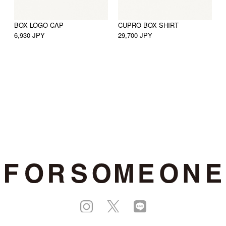
BOX LOGO CAP
CUPRO BOX SHIRT
C
6,930 JPY
29,700 JPY
3