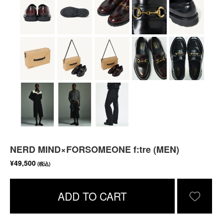
NERD MIND×FORSOMEONE f:tre (MEN)
¥49,500
(税込)
ADD TO CART