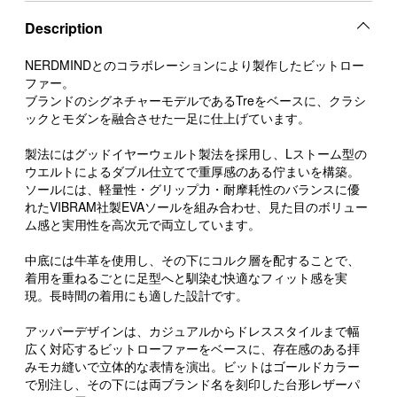
Description
NERDMINDとのコラボレーションにより製作したビットロー
ファー。
ブランドのシグネチャーモデルであるTreをベースに、クラシ
ックとモダンを融合させた一足に仕上げています。
製法にはグッドイヤーウェルト製法を採用し、Lストーム型の
ウエルトによるダブル仕立てで重厚感のある佇まいを構築。
ソールには、軽量性・グリップ力・耐摩耗性のバランスに優
れたVIBRAM社製EVAソールを組み合わせ、見た目のボリュー
ム感と実用性を高次元で両立しています。
中底には牛革を使用し、その下にコルク層を配することで、
着用を重ねるごとに足型へと馴染む快適なフィット感を実
現。長時間の着用にも適した設計です。
アッパーデザインは、カジュアルからドレススタイルまで幅
広く対応するビットローファーをベースに、存在感のある拝
みモカ縫いで立体的な表情を演出。ビットはゴールドカラー
で別注し、その下には両ブランド名を刻印した台形レザーパ