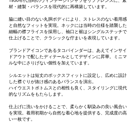
1950年代当時のヴィンテージTシャツをリファレンスに、素
材・縫製・バランスを現代的に再構築しています。
脇に縫い目のない丸胴ボディにより、ストレスのない着用感
と自然なフィットを実現。ネックには当時の仕様を踏襲した
細幅の襟フライスを採用し、袖口と裾はシングルステッチで
仕上げることで、クラシックな佇まいを表現しています。
ブランドアイコンであるタコバインダーは、あえてインサイ
ドアウトで配したディテールとしてデザインに昇華。ミニマ
ルな中にさりげない個性を加えています。
シルエットは短丈のボックスフィットに設定し、広めに設計
した襟ぐりが抜け感のあるバランスを演出。
ハイウエストボトムスとの相性も良く、スタイリングに現代
的なリズムをもたらします。
仕上げに洗いをかけることで、柔らかく馴染みの良い風合い
を実現。着用初期から自然な着心地を提供する、完成度の高
い一枚です。