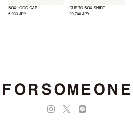
BOX LOGO CAP
CUPRO BOX SHIRT
C
6,930 JPY
29,700 JPY
3
(C) FORSOMEONE ALL RIGHTS RESERVED